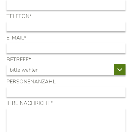
PFLICHTFELD
TELEFON
*
PFLICHTFELD
E-MAIL
*
PFLICHTFELD
BETREFF
*
PERSONENANZAHL
PFLICHTFELD
IHRE NACHRICHT
*