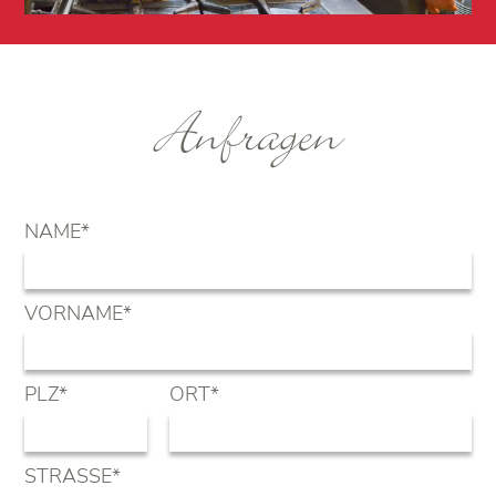
Anfragen
PFLICHTFELD
NAME
*
PFLICHTFELD
VORNAME
*
PFLICHTFELD
PFLICHTFELD
PLZ
*
ORT
*
PFLICHTFELD
STRASSE
*