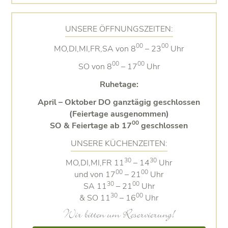
UNSERE ÖFFNUNGSZEITEN:
00
00
MO,DI,MI,FR,SA von 8
– 23
Uhr
00
00
SO von 8
– 17
Uhr
Ruhetage:
April – Oktober DO ganztägig geschlossen
(Feiertage ausgenommen)
00
SO & Feiertage ab 17
geschlossen
UNSERE KÜCHENZEITEN:
30
30
MO,DI,MI,FR 11
– 14
Uhr
00
00
und von 17
– 21
Uhr
30
00
SA 11
– 21
Uhr
30
00
& SO 11
– 16
Uhr
Wir bitten um Reservierung!